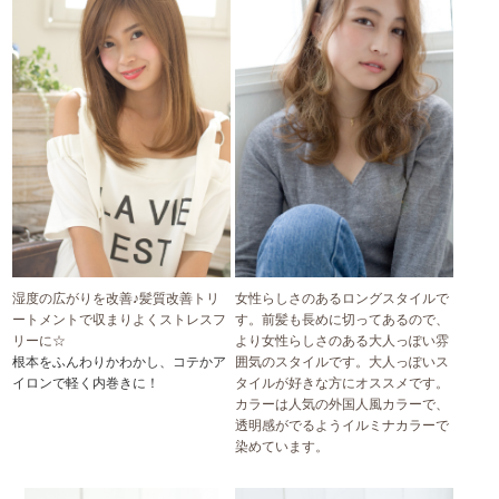
湿度の広がりを改善♪髪質改善トリ
女性らしさのあるロングスタイルで
ートメントで収まりよくストレスフ
す。前髪も長めに切ってあるので、
リーに☆
より女性らしさのある大人っぽい雰
根本をふんわりかわかし、コテかア
囲気のスタイルです。大人っぽいス
イロンで軽く内巻きに！
タイルが好きな方にオススメです。
カラーは人気の外国人風カラーで、
透明感がでるようイルミナカラーで
染めています。