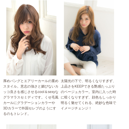
厚めバングとエアリーカールの重め
太陽光の下で、明るくなりすぎず、
スタイル。意志の強さと媚びないカ
上品さをKEEPできる艶感たっぷり
ッコ良さを感じさせるcool＆sexyな
のベージュカラー。室内に入った時
グラマラスセミディです。くせ毛風
に暗くなりすぎず、顔色もしっかり
カールにグラデーションカラーや
明るく魅せてくれる、絶妙な色味で
3Dカラーで外国セレブのようにす
イメージチェンジ！
るのもトレンド。