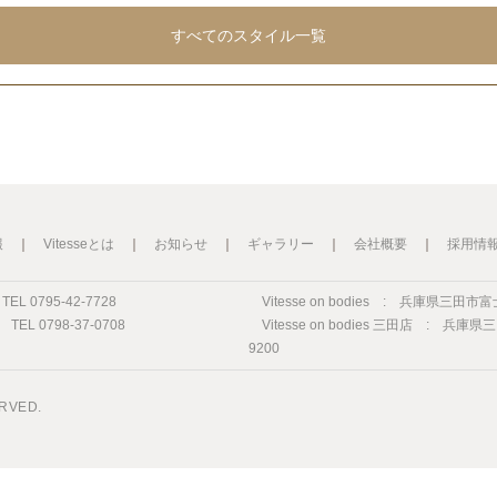
すべてのスタイル一覧
報
｜
Vitesseとは
｜
お知らせ
｜
ギャラリー
｜
会社概要
｜
採用情
L 0795-42-7728
Vitesse on bodies :
兵庫県三田市富士が丘
L 0798-37-0708
Vitesse on bodies 三田店 :
兵庫県三田
9200
ERVED.