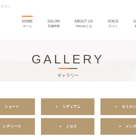
ィテス）
HOME
SALON
ABOUT US
VOICE
G
ホーム
店舗情報
Vitesseとは
口コミ
GALLERY
ギャラリー
＞ ショート
＞ ミディアム
＞ セミロ
 レディース
＞ ミセス
＞ メン