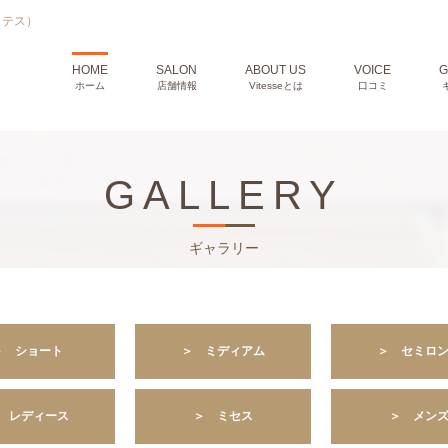
ィテス）
HOME
SALON
ABOUT US
VOICE
G
ホーム
店舗情報
Vitesseとは
口コミ
GALLERY
ギャラリー
＞ ショート
＞ ミディアム
＞ セミロ
 レディース
＞ ミセス
＞ メン