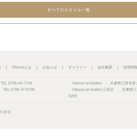
すべてのスタイル一覧
報
｜
Vitesseとは
｜
お知らせ
｜
ギャラリー
｜
会社概要
｜
採用情
L 0795-42-7728
Vitesse on bodies :
兵庫県三田市富士が丘
L 0798-37-0708
Vitesse on bodies 三田店 :
兵庫県三田
9200
ERVED.