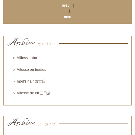
prev
｜
｜
next
Archive
カテゴリー
＞ Vittess Labo
＞ Vitesse on bodies
＞ mod's hair 西宮店
＞ Vitesse de efi 三田店
Archive
アーカイブ