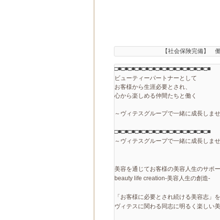
【社会保険完備】　
□■□■□■□■□■□■□■□■□■□■□■□■□■□■
ビューティーパートナーとして
お客様から生涯必要とされ、

心から楽しめる仲間たちと働く

～ヴィテスグループで一緒に成長しま
□■□■□■□■□■□■□■□■□■□■□■□■□■□■
～ヴィテスグループで一緒に成長しませ
美容を通じてお客様の美容人生のサポ
beauty life creation-美容人生の創造-

「お客様に必要とされ続ける美容志」
ヴィテスに関わる同志に明るく楽しい美