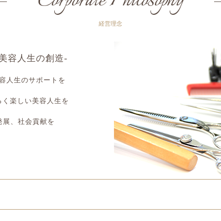
Corporate Philosophy
経営理念
tion-美容人生の創造-
容人生のサポートを
に明るく楽しい美容人生を
発展、社会貢献を