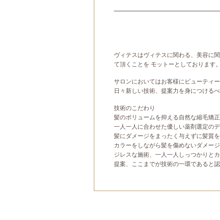
ヴィテスはヴィテスに関わる、美容に関
て頂くことを モットーとしております
サロンにおいてはお客様にビューティー
日々新しい技術、提案力を身につけるべ
技術のこだわり
髪のボリュームを抑える自然な縮毛矯正
一人一人に合わせた優しい薬剤選定のデ
髪にダメージをまったく与えずに髪質を
カラーをしながら髪を傷めないダメージ
ジレスな施術、一人一人しっつかりとカ
提案、ここまでが技術の一環であると認