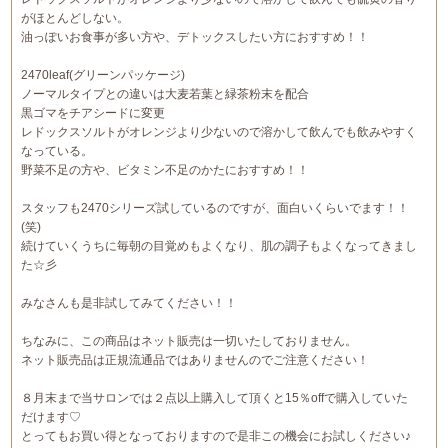
がほとんどしない。
油っぽいお食事が多い方や、デトックスしたい方におすすめ！！
2470leaf(グリーンパッケージ)
ノーマルタイプとの違いは大麦若葉と緑茶粉末を配合
黒ゴマをチアシードに変更
レドックスソルトがオレンジより少ないので溶かして飲んでも飲みやすく
なっている。
野菜不足の方や、ビタミン不足のかたにおすすめ！！
スタッフも2470シリーズ試しているのですが、面白いくらいでます！！
(笑)
続けていくうちに毎朝の目覚めもよくなり、肌の調子もよくなってきまし
た☆彡
みなさんも是非試してみてください！！
ちなみに、この商品はネット販売は一切いたしておりません。
ネット販売品は正規流通品ではありませんのでご注意ください！
８月末まで当サロンでは２点以上購入して頂くと15％offで購入していた
だけます♡
とってもお買い得となっておりますので是非この機会にお試しください♪