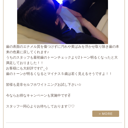
歯の表面のエナメル質を傷つけずに汚れや黄ばみを浮かせ取り除き歯の本
来の色素に戻してくれます♪
うちのスタッフも最初歯のトーンチェックより2トーン明るくなったと大
満足しておりました！！
お客様にも大好評です(^_-)
歯のトーンが明るくなるとマイナス５歳は若く見えるそうですよ！！
皆様も是非セルフホワイトニングお試し下さい☆
今ならお得なキャンペーンも実施中です✌
スタッフ一同心よりお待ちしております♡♡
> MORE