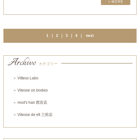
> MORE
1
｜
2
｜
3
｜
4
｜
next
Archive
カテゴリー
＞ Vittess Labo
＞ Vitesse on bodies
＞ mod's hair 西宮店
＞ Vitesse de efi 三田店