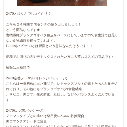
2470とはなんでしょうか？？
こちら２４時間で70センチの便を出しましょう！！
という商品なんです★
食物繊維プランタゴオバタ種皮をベースにしていますので食生活では足り
ない食物繊維を補ってくれます。
Habits(ハビッツ)とは習慣という意味なんだそうです！！
便秘でお困りの方やデトックスされたい方に大変おススメの商品です♪
種類は三種類で
2470定番ノーマル(オレンジパッケージ)
こちらは一番初めに出た商品で、レドックスソルトの恵をたっぷり配合さ
れており、その他にもプランタゴオバタ(食物繊維
、きなこ、黒ゴマ、生の酵素、紅紅天、などをバランスよく含んでいま
す。
2470kuro(黒パッケージ)
ノーマルタイプとの違いは薬用炭レベルの竹炭配合
黒ゴマをチアシードに変更
レドックスソルトがオレンジより少ないので溶かして飲んでも硫黄の香り