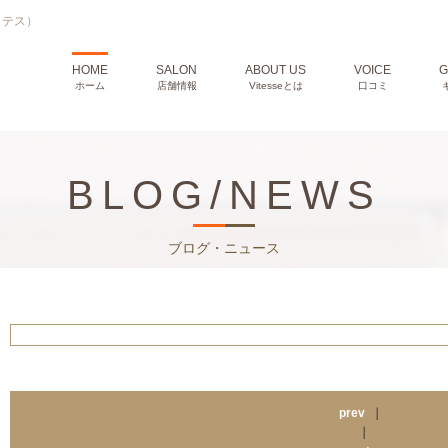
ィテス）
HOME
SALON
ABOUT US
VOICE
G
ホーム
店舗情報
Vitesseとは
口コミ
BLOG/NEWS
ブログ・ニュース
prev
｜
｜