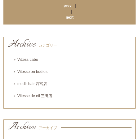
prev
｜
｜
next
Archive
カテゴリー
＞ Vittess Labo
＞ Vitesse on bodies
＞ mod's hair 西宮店
＞ Vitesse de efi 三田店
Archive
アーカイブ